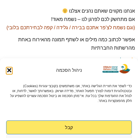
אנחנו מקווים שאתם נהנים אצלנו
אם מתחשק לכם לפרגן לנו – נשמח מאוד!
(וגם נשמח לצ'פר אתכם בבירה / גלידה / קפה לבחירתכם בלובי)
אפשר לכתוב כמה מילים או לשתף תמונה מהאירוח באחת
מהרשתות החברתיות
גוגל ביזנס
פייסבוק
ניהול הסכמה
אינסטגרם
כדי לשפר את חוויית הגלישה באתר, אנו משתמשים בקובצי עוגיות (Cookies)
ואם מתאים – תוכלו גם לשתף חוויה או המלצה בקבוצות
ובטכנולוגיות דומות לצורך תפעול האתר, מדידה ושיווק. באפשרותך לאשר, לדחות, או
לנהל את ההעדפות שלך בכל עת. אי־מתן הסכמה או ביטול הסכמה עשויים להשפיע על
משפחתיות בפייסבוק,
חלק מהפונקציות באתר.
כמו
“טיולון- מבלים עם הילדים ומדווחים מהשטח”:
https://www.facebook.com/groups/476205015843307
תודה רבה על הפרגון ועל הזמן שלכם
קבל
נשמח לראות אתכם שוב בחופשה הבאה אצלנו בקטורה (אל