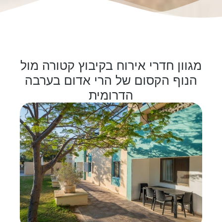
מגוון חדרי אירוח בקיבוץ קטורה מול
הנוף הקסום של הרי אדום בערבה
קיבוץ קטורה – לינה ואירוח
הדרומית
בערבה הדרומית
מתאים למשפחות, רוכבי אופניים, מטיילים
וקבוצות.
מגוון חדרים מרווחים, פעילויות, סיורים
ואפשרויות הסעדה מלאות.
רק חצי שעה מאילת
להזמנת חדרים לחצו כאן