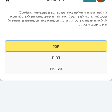
כדי לשפר את חוויית הגלישה באתר, אנו משתמשים בקובצי עוגיות (Cookies)
ובטכנולוגיות דומות לצורך תפעול האתר, מדידה ושיווק. באפשרותך לאשר, לדחות, או
לנהל את ההעדפות שלך בכל עת. אי־מתן הסכמה או ביטול הסכמה עשויים להשפיע על
חלק מהפונקציות באתר.
קבל
יחידות אירוח משפחתיות פיטייה
במתחם פיטיה תוכלו למצוא 8 יחידות. בכל יחידה 2 חדרי שינה.
דחיה
בכל חדר שינה יכולים להתארח בין 1-4 אורחים, ובכל הדירה עד
7.
העדפות
בכל חדר שינה שירותים פרטיים, מקלחת וטלויזיה. שני החדרים
חולקים מטבחון עם מקרר, כיריים חשמליים, קומקום, קפה, תה,
פרי, חלב ועוגיות.
יחידת פיטיה מושלמת למשפחות (מתאימה עד זוג+5),
למטיילים ולרוכבי אופניים, למשפחות מורחבות ועוד.