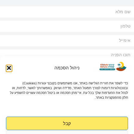
ניהול הסכמה
כדי לשפר את חוויית הגלישה באתר, אנו משתמשים בקובצי עוגיות (Cookies)
אני מאשר/ת שקראתי את
מדיניות הפרטיות
ובטכנולוגיות דומות לצורך תפעול האתר, מדידה ושיווק. באפשרותך לאשר, לדחות, או
לנהל את ההעדפות שלך בכל עת. אי־מתן הסכמה או ביטול הסכמה עשויים להשפיע על
שלחו פנייה
חלק מהפונקציות באתר.
קבל
©כל הזכויות שמורות לקרן קולות 2026