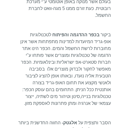
בעולם אשר מנוקה באופן אוטומטי ע"י מערכת
רובוטית. כעת זורם ממנו 5 מגה-וואט לחברת
החשמל.
ביקור
בכפר ההדגמה והפיתוח
לטכנולוגיות
אופ-גריד המיועדות למדינות מתפתחות אשר אינן
מחוברות לרשת החשמל והמים. הכפר הינו אתר
הדגמה של טכנולוגיות ומוצרים אשר פותחו ע"י
חברות סטארט-אפ ישראליות ובינלאומיות. הכפר
מאפשר לחקור ולבדוק מוצרים אלו בסביבה
הטבעית אליה נועדו, ובאותו אופן להציג לציבור
ולאנשי מקצוע את תחום האופ-גריד בצורה
אותנטית ככל הניתן. התחומים בהם עוסק הכפר:
טכנולוגיות בנייה,סינון וטיהור מים לשתיה, ייצור
עצמאי של אנרגיה ומתן פתרונות לאספקת מזון.
הסבר ותצפית על
אלגטק-
החווה החדשנית ביותר