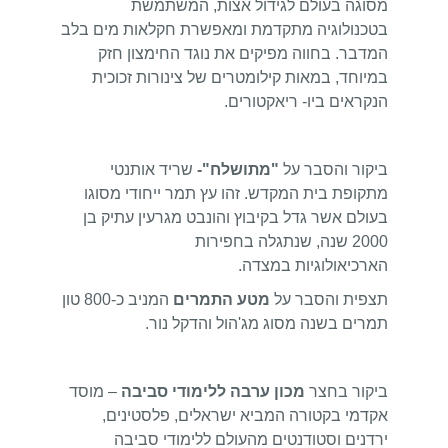
מסוגה בעולם לגידול אצות, המשתמשת
בטכנולוגיה מתקדמת ומאפשרת חקלאות מים בלב
המדבר. בחווה מפיקים את נוגד החימצון חזק
במיוחד, במאות קילומטרים של צינורות זכוכית
הנקראים ביו- ריאקטורים.
ביקור והסבר על
"מתושלח"-
שריד אותנטי
מתקופת בית המקדש. זהו עץ תמר ייחודי מסוגו
בעולם אשר גדל בקיבוץ והונבט מגרעין עתיק בן
2000 שנה, שנתגלה בחפירות
הארכיאולוגיות במצדה.
תצפית והסבר על
מטע התמרים
המניב כ-800 טון
תמרים בשנה מסוג מג'הול והדקל נור.
ביקור בחצר
מכון ערבה ללימודי סביבה
– מוסד
אקדמי בקטורה המביא ישראלים, פלסטינים,
ירדנים וסטודנטים מהעולם ללימודי סביבה