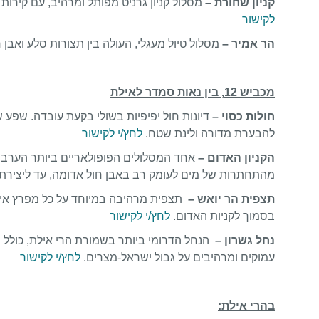
קניון שחורת –
מסלול קניון גרניט מפותל ומרהיב, עם קירות 
לקישור
הר אמיר –
מסלול טיול מעגלי, העולה בין תצורות סלע ואבן
מכביש 12, בין נאות סמדר לאילת
חולות כסוי –
דיונות חול יפיפיות בשולי בקעת עובדה. שפע 
להבערת מדורה ולינת שטח.
לחץ/י לקישור
הקניון האדום –
אחד המסלולים הפופולאריים ביותר הערבה הד
מהתחתרות של מים לעומק רב באבן חול אדומה, עד ליצירת נ
תצפית הר יואש –
תצפית מרהיבה במיוחד על כל מפרץ אילת
בסמוך לקניות האדום.
לחץ/י לקישור
נחל גשרון –
הנחל הדרומי ביותר בשמורת הרי אילת, כולל מס
עמוקים ומרהיבים על גבול ישראל-מצרים.
לחץ/י לקישור
בהרי אילת: