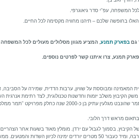
לכל המשפחה, עפ"י סדר גיאוגרפי.
האלו בחופשה שלכם – תיהנו מחוויה מקסימה לכל החיים.
 גם
בפארק תמנע
, המציע מגוון מסלולים מעולים לכל המשפחה 
רק תמנע, צרו איתנו קשר לפרטים נוספים.
ית המאמינה ומבוססת על שוויון, ערבות הדדית, שמירה על הסביבה, דו
. משק הקיבוץ משלב יזמות וחדשנות טכנולוגית, לצד רתימת אנרגית 
כמקור של חיים ופרנסה. בסיור נכיר גם את "מתושלח", עץ תמר שהונבט מגלעין עתיק בן כ-2000 שנה כחלק 
 הקיבוץ, בסמוך לגבול עם ירדן. מומלץ מאוד בשעות אחר הצהריים
ערב. הוראות הגעה: משער הקיבוץ פונים צפונה על כביש הערבה, ומיד כעבור 50 מטרים יורדים ימינה לכיוון השדות והמטע