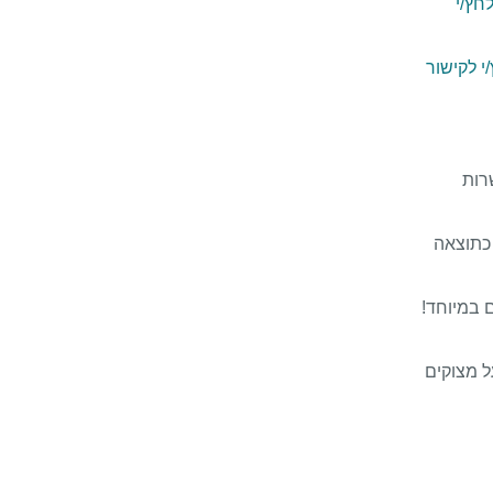
חץ/י
י לקישור
רות
 כתוצאה
 במיוחד!
ל מצוקים