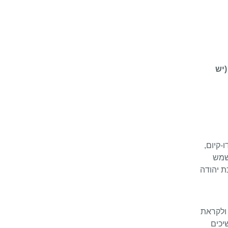
(יש
-קיום,
השמש
מפרויקט "תמר ממלכת יהודה
 ולקראת
ים. ממשיכים