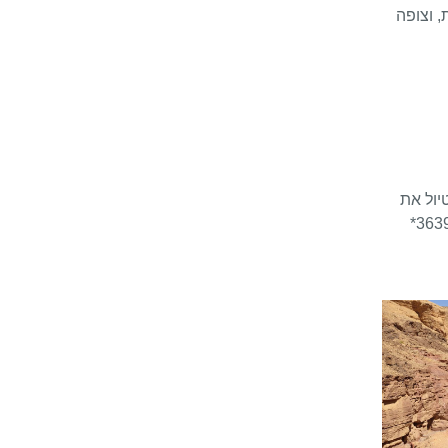
 וצופה
יול את