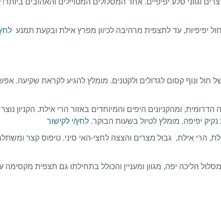
צרים וגווני סלע יפיפיים. אחד המסלולים המטויילים והאהובים ביותר!
ל
 חול יפיפיות, עד לתצפית מרהיבה לכיוון מפרץ אילת ובקעת תמנע
לחץ/
של חול ונוף קסום לגדולים ולקטנים. מומלץ להגיע לקראת שקיעה. אפש
רומית, ומהקניונים היפים והמיוחדים באזור הרי אילת. הקניון נוצר
קיק יפיפה. מומלץ לטיול בשעות הבוקר.
לחץ/י לקישור
, הרי אילת, גבול מצרים והצצה לחצי-האי סיני. טיפוס קצר ומשתלם
לול הליכה יפה, מגוון ומעניין והכולל בתחילתו גם תצפית מקסימה ע