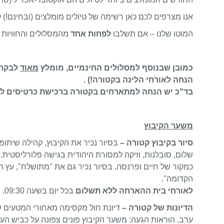
אנו מצרפים לכם כאן רשימה של טיולים מומלצים (ובחינם!) 
המוטו שלנו – אם תשלבו
לפחות
אחד
מהמסלולים והחוויות 
כמובן שבנוסף למסלולים החינמיים, מומלץ
מאוד
לבקר
הנחה לאורחי הלינה בקטורה!) .
בד"כ יש הנחה למתארחים בקטורה ברכישת כרטיסים לפא
משער הקיבוץ
סיור בקיבוץ קטורה –
בסיור נכיר את הקיבוץ, קהילה שיתופ
שלום, סובלנות, וזיקה למסורת היהודית בגישה פלורליסטית
הקדומה".
לאורחי בית ההארחה ללא תשלום
בכל יום בשעה 09:30, בתאום מראש דרך הלובי.
הדיונות של קטורה –
דיונת חול מקסימה מאחורי המטעים של