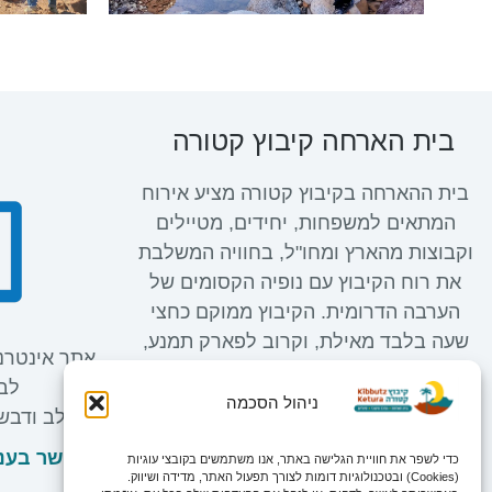
בית הארחה קיבוץ קטורה
בית ההארחה בקיבוץ קטורה מציע אירוח
המתאים למשפחות, יחידים, מטיילים
וקבוצות מהארץ ומחו"ל, בחוויה המשלבת
את רוח הקיבוץ עם נופיה הקסומים של
הערבה הדרומית. הקיבוץ ממוקם כחצי
שעה בלבד מאילת, וקרוב לפארק תמנע,
אתר אינטרנ
חולות כסוי, ומגוון מסלולי טיול מרהיבים
לבע
המתאימים לכל המשפחה בשמורות הרי
ניהול הסכמה
חלב ודבש
אילת הערבה.
צרו קשר בעני
כדי לשפר את חוויית הגלישה באתר, אנו משתמשים בקובצי עוגיות
(Cookies) ובטכנולוגיות דומות לצורך תפעול האתר, מדידה ושיווק.