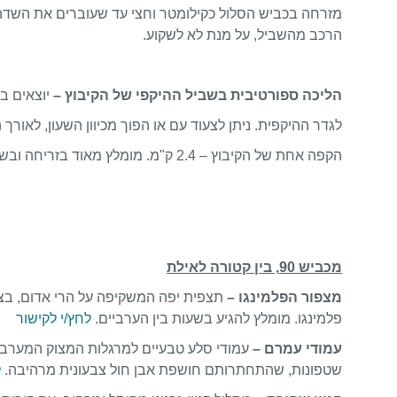
מזרחה בכביש הסלול כקילומטר וחצי עד שעוברים את השדה הס
הרכב מהשביל, על מנת לא לשקוע.
הליכה ספורטיבית בשביל ההיקפי של הקיבוץ –
יוצאים ב
לגדר ההיקפית. ניתן לצעוד עם או הפוך מכיוון השעון, לאורך ה
הקפה אחת של הקיבוץ – 2.4 ק"מ. מומלץ מאוד בזריחה ובשקיעה!
מכביש 90, בין קטורה לאילת
מצפור הפלמינגו –
תצפית יפה המשקיפה על הרי אדום, בצמו
פלמינגו. מומלץ להגיע בשעות בין הערביים.
לחץ/י לקישור
עמודי עמרם –
עמודי סלע טבעיים למרגלות המצוק המערבי
שטפונות, שהתחתרותם חושפת אבן חול צבעונית מרהיבה.
ל