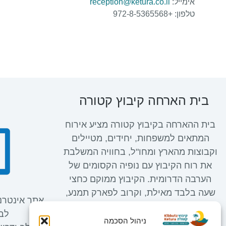
אימייל:
reception@ketura.co.il
טלפון: +972-8-5365568
בית הארחה קיבוץ קטורה
בית ההארחה בקיבוץ קטורה מציע אירוח
המתאים למשפחות, יחידים, מטיילים
וקבוצות מהארץ ומחו"ל, בחוויה המשלבת
את רוח הקיבוץ עם נופיה הקסומים של
הערבה הדרומית. הקיבוץ ממוקם כחצי
שעה בלבד מאילת, וקרוב לפארק תמנע,
אתר אינטרנ
חולות כסוי, ומגוון מסלולי טיול מרהיבים
לבע
המתאימים לכל המשפחה בשמורות הרי
ניהול הסכמה