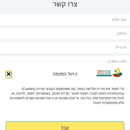
צרו קשר
ניהול הסכמה
כדי לשפר את חוויית הגלישה באתר, אנו משתמשים בקובצי עוגיות (Cookies)
אני מאשר/ת שקראתי את
מדיניות הפרטיות
ובטכנולוגיות דומות לצורך תפעול האתר, מדידה ושיווק. באפשרותך לאשר, לדחות, או
לנהל את ההעדפות שלך בכל עת. אי־מתן הסכמה או ביטול הסכמה עשויים להשפיע על
שלחו פנייה
חלק מהפונקציות באתר.
קבל
©כל הזכויות שמורות לקרן קולות 2026